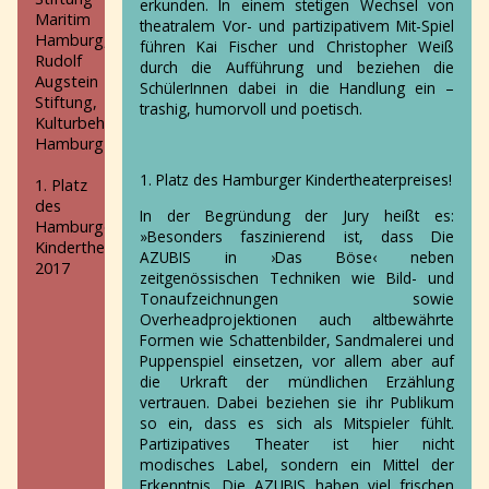
erkunden. In einem stetigen Wechsel von
Igel
Maritim
theatralem Vor- und partizipativem Mit-Spiel
Geister
Hamburg,
führen Kai Fischer und Christopher Weiß
Dr.
Rudolf
durch die Aufführung und beziehen die
Faustus
Augstein
SchülerInnen dabei in die Handlung ein –
sucht
Stiftung,
trashig, humorvoll und poetisch.
das
Kulturbehörde
Glück
Hamburg
Die
1. Platz des Hamburger Kindertheaterpreises!
Zeitraffer
1. Platz
Das
des
In der Begründung der Jury heißt es:
Böse
Hamburger
»Besonders faszinierend ist, dass Die
freiZEICHEN
Kindertheaterpreises
AZUBIS in ›Das Böse‹ neben
Vom
2017
zeitgenössischen Techniken wie Bild- und
Schatten
Tonaufzeichnungen sowie
und
Overheadprojektionen auch altbewährte
vom
Formen wie Schattenbilder, Sandmalerei und
Licht
Puppenspiel einsetzen, vor allem aber auf
Nachlass
die Urkraft der mündlichen Erzählung
Willi
vertrauen. Dabei beziehen sie ihr Publikum
Tell
so ein, dass es sich als Mitspieler fühlt.
Cityswap
Partizipatives Theater ist hier nicht
Die
modisches Label, sondern ein Mittel der
Anglerazubis
Erkenntnis. Die AZUBIS haben viel frischen