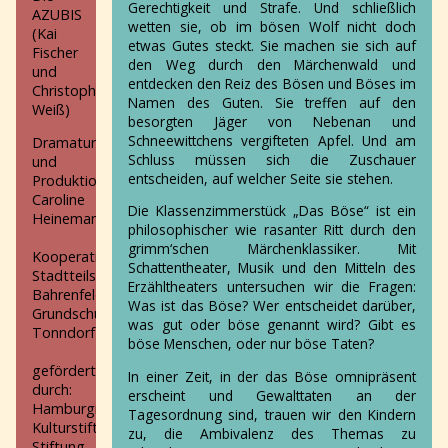
Frau
Gerechtigkeit und Strafe. Und schließlich
AZUBIS
und
wetten sie, ob im bösen Wolf nicht doch
(Kai
ihr
etwas Gutes steckt. Sie machen sie sich auf
Fischer
Fischer
den Weg durch den Märchenwald und
und
Der
entdecken den Reiz des Bösen und Böses im
Christopher
allerbeste
Namen des Guten. Sie treffen auf den
Weiß)
Familienstreit
besorgten Jäger von Nebenan und
Petra
Schneewittchens vergifteten Apfel. Und am
Dramaturgie
Pan
Schluss müssen sich die Zuschauer
und
Anna
entscheiden, auf welcher Seite sie stehen.
Produktionsleitung:
-
Caroline
Die Klassenzimmerstück „Das Böse“ ist ein
Thrash,
Heinemann
philosophischer wie rasanter Ritt durch den
Poesie
grimm‘schen Märchenklassiker. Mit
und
Kooperationspartner:
Schattentheater, Musik und den Mitteln des
der
Stadtteilschule
Erzähltheaters untersuchen wir die Fragen:
Schrank
Bahrenfeld
Was ist das Böse? Wer entscheidet darüber,
born2porn
Grundschule
was gut oder böse genannt wird? Gibt es
Das
Tonndorf
böse Menschen, oder nur böse Taten?
lebende
Museum
gefördert
In einer Zeit, in der das Böse omnipräsent
Enter
durch:
erscheint und Gewalttaten an der
Hamlet
Hamburgische
Tagesordnung sind, trauen wir den Kindern
Hase
Kulturstiftung,
zu, die Ambivalenz des Themas zu
vs
Stiftung