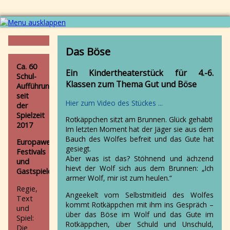
Navigation
Aktuell
überspringen
AZUBIS
Das Böse
und
Ca. 60
Co
Ein Kindertheaterstück für 4.-6.
Schul-
Produktionen
Klassen zum Thema Gut und Böse
Aufführungen
Alle
seit
Der
Hier zum Video des Stückes ...
der
nackte
Spielzeit
Kaiser
Rotkäppchen sitzt am Brunnen. Glück gehabt!
2017
Zusi
Im letzten Moment hat der Jäger sie aus dem
-
Bauch des Wolfes befreit und das Gute hat
Europaweite
eine
gesiegt.
Festivals
Schnecke
Aber was ist das? Stöhnend und ächzend
und
sucht
hievt der Wolf sich aus dem Brunnen: „Ich
Gastspiele
ein
armer Wolf, mir ist zum heulen.“
Zuhause
Regie,
Wie
Angeekelt vom Selbstmitleid des Wolfes
Text
riechen
kommt Rotkäppchen mit ihm ins Gespräch –
und
Aliens?
über das Böse im Wolf und das Gute im
Spiel:
Die
Rotkäppchen, über Schuld und Unschuld,
Die