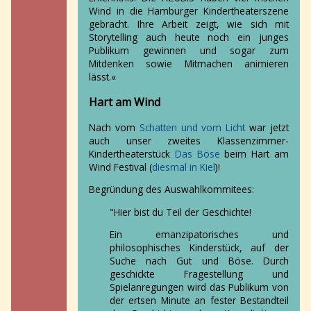
Survival
Wind in die Hamburger Kindertheaterszene
of
gebracht. Ihre Arbeit zeigt, wie sich mit
the
Storytelling auch heute noch ein junges
artist
Publikum gewinnen und sogar zum
Das
Mitdenken sowie Mitmachen animieren
Nimmermeer
lässt.«
Nigthbreezers
Familientheater
Hart am Wind
Mixtape
Leih
Nach vom
Schatten und vom Licht
war jetzt
dir
auch unser zweites Klassenzimmer-
was!
Kindertheaterstück
Das Böse
beim Hart am
Kontakt
Wind Festival (
diesmal in Kiel
)!
Rechtliches
Begründung des Auswahlkommitees:
"Hier bist du Teil der Geschichte!
Ein emanzipatorisches und
philosophisches Kinderstück, auf der
Suche nach Gut und Böse. Durch
geschickte Fragestellung und
Spielanregungen wird das Publikum von
der ertsen Minute an fester Bestandteil