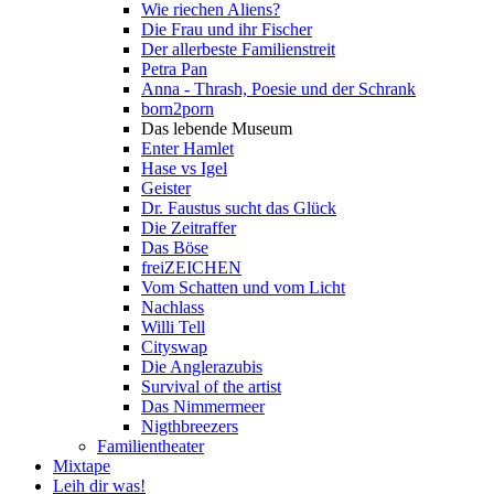
Wie riechen Aliens?
Die Frau und ihr Fischer
Der allerbeste Familienstreit
Petra Pan
Anna - Thrash, Poesie und der Schrank
born2porn
Das lebende Museum
Enter Hamlet
Hase vs Igel
Geister
Dr. Faustus sucht das Glück
Die Zeitraffer
Das Böse
freiZEICHEN
Vom Schatten und vom Licht
Nachlass
Willi Tell
Cityswap
Die Anglerazubis
Survival of the artist
Das Nimmermeer
Nigthbreezers
Familientheater
Mixtape
Leih dir was!